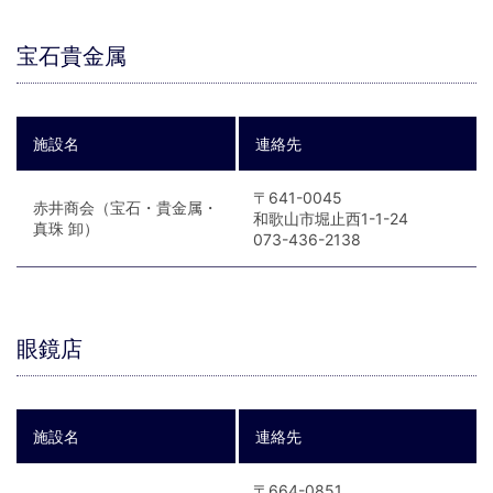
宝石貴金属
施設名
連絡先
〒641-0045
赤井商会（宝石・貴金属・
和歌山市堀止西1-1-24
真珠 卸）
073-436-2138
眼鏡店
施設名
連絡先
〒664-0851