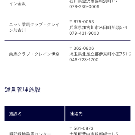
石川県金沢市粟崎浜町1-7
イン金沢
076-239-0009
〒675-0053
ニッケ乗馬クラブ・クレイ
兵庫県加古川市米田町船頭5-4
ン加古川
079-431-9000
〒362-0806
乗馬クラブ・クレイン伊奈
埼玉県北足立郡伊奈町小室751-2
048-723-1700
運営管理施設
施設名
連絡先
〒561-0873
服部緑地乗馬センター
大阪府豊中市服部緑地1-5