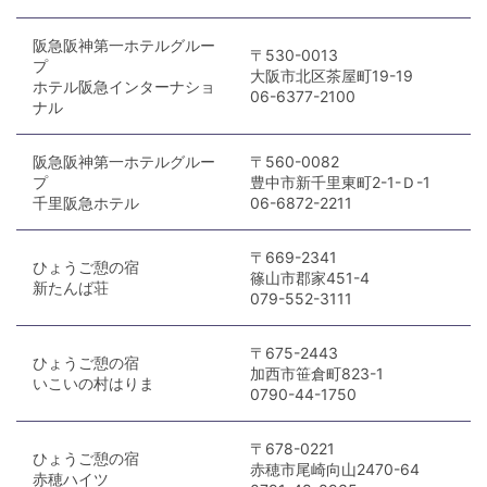
阪急阪神第一ホテルグルー
〒530-0013
プ
大阪市北区茶屋町19-19
ホテル阪急インターナショ
06-6377-2100
ナル
阪急阪神第一ホテルグルー
〒560-0082
プ
豊中市新千里東町2-1-Ｄ-1
千里阪急ホテル
06-6872-2211
〒669-2341
ひょうご憩の宿
篠山市郡家451-4
新たんば荘
079-552-3111
〒675-2443
ひょうご憩の宿
加西市笹倉町823-1
いこいの村はりま
0790-44-1750
〒678-0221
ひょうご憩の宿
赤穂市尾崎向山2470-64
赤穂ハイツ