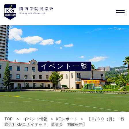
イベント一覧
TOP
イベント情報
KGレポート
【９/３０（月）「株
式会社KMユナイテッド」講演会 開催報告】