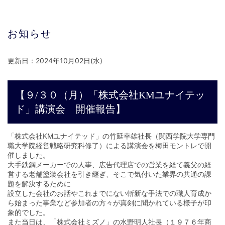
お知らせ
更新日：2024年10月02日(水)
【９/３０（月）「株式会社KMユナイテッ
ド」講演会 開催報告】
「株式会社KMユナイテッド」の竹延幸雄社長（関西学院大学専門
職大学院経営戦略研究科修了）による講演会を梅田モントレで開
催しました。
大手鉄鋼メーカーでの人事、広告代理店での営業を経て義父の経
営する老舗塗装会社を引き継ぎ、そこで気付いた業界の共通の課
題を解決するために
設立した会社のお話やこれまでにない斬新な手法での職人育成か
ら始まった事業など参加者の方々が真剣に聞かれている様子が印
象的でした。
また当日は、「株式会社ミズノ」の水野明人社長（１９７６年商