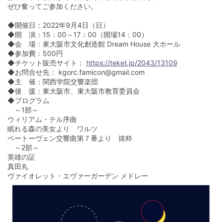
ぜひ奮ってご参加ください。
◆開催日：2022年9月4日（日）
◆開 演：15：00～17：00（開場14：00）
◆会 場：東大阪市文化創造館 Dream House 大ホール
◆参加費：500円
◆チケット販売サイト：
https://teket.jp/2043/13109
◆お問合せ先： kgorc.famicon@gmail.com
◆主 催：関西学院交響楽団
◆後 援：東大阪市、東大阪市教育委員会
◆プログラム
～1部～
ウィリアム・テル序曲
眠れる森の美女より ワルツ
ベートーヴェン交響曲第７番より 抜粋
～2部～
英雄の証
真田丸
ヴァイオレット・エヴァーガーデン メドレー