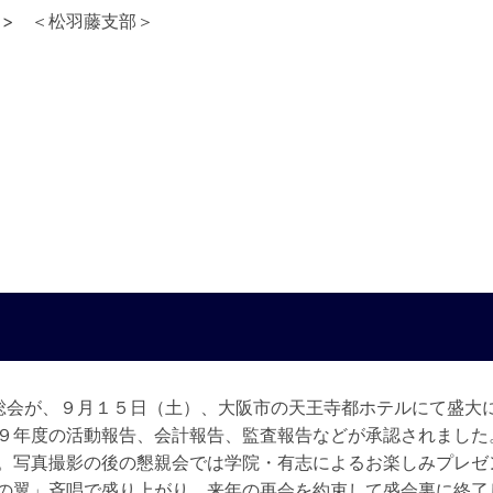
＜松羽藤支部＞
総会が、９月１５日（土）、大阪市の天王寺都ホテルにて盛大
９年度の活動報告、会計報告、監査報告などが承認されました
。写真撮影の後の懇親会では学院・有志によるお楽しみプレゼ
の翼」斉唱で盛り上がり、来年の再会を約束して盛会裏に終了