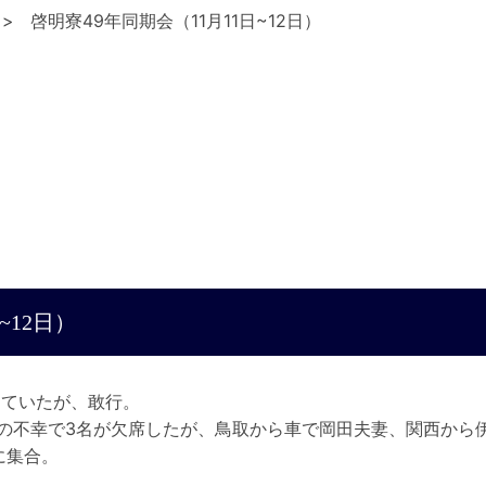
啓明寮49年同期会（11月11日~12日）
~12日）
していたが、敢行。
の不幸で3名が欠席したが、鳥取から車で岡田夫妻、関西から
に集合。