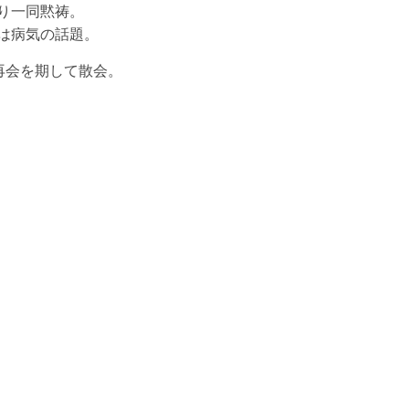
り一同黙祷。
りは病気の話題。
再会を期して散会。