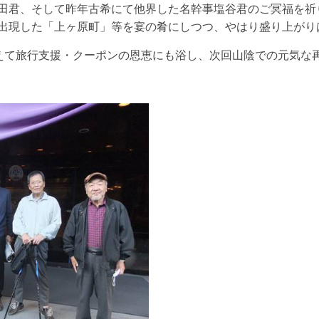
田君、そして昨年古希にて他界した名幹事塩谷君のご冥福を祈
に出現した「上ヶ原町」等を宴の肴にしつつ、やはり盛り上が
て旅行支援・クーポンの恩恵にも浴し、次回山陰での元気な