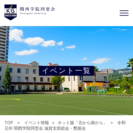
イベント一覧
TOP
イベント情報
ネット版「北から南から」
令和
元年 関西学院同窓会 滋賀支部総会・懇親会