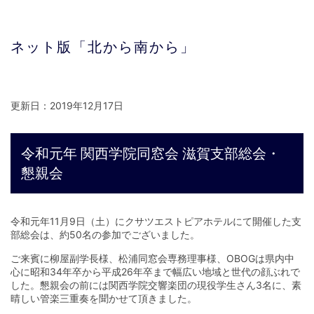
ネット版「北から南から」
更新日：2019年12月17日
令和元年 関西学院同窓会 滋賀支部総会・
懇親会
令和元年11月9日（土）にクサツエストピアホテルにて開催した支
部総会は、約50名の参加でございました。
ご来賓に柳屋副学長様、松浦同窓会専務理事様、OBOGは県内中
心に昭和34年卒から平成26年卒まで幅広い地域と世代の顔ぶれで
した。懇親会の前には関西学院交響楽団の現役学生さん3名に、素
晴しい管楽三重奏を聞かせて頂きました。