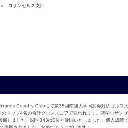
ロサンゼルス支部
os Serranos Country Clubにて第35回南加大学同窓会対
大学のトップ4名の合計グロススコアで競われます。関学ロサンゼ
優勝しました。関学343は5位と健闘いたしました。個人成績で
部で優勝されました。おめでとうございます！