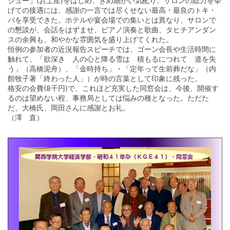
シュー」(お土産)をはじめ、きめ細かい気配り、サロンの総力を挙
げての接遇には、感謝の一言では尽くせない最高・最良のトキ・
バを享受できた。ホテルや宴会場での集いとは異なり、サロンで
の懇談が、会話をはずませ、ピアノ演奏と歌曲、タヒチアンダン
スの余興も、和やかな雰囲気を盛り上げてくれた。
恒例の参加者の近況報告スピーチでは、ゴーン会長や生活時間に
触れて、「欲深き 人の心と降る雪は 積もるにつれて 道を失
う」（高橋泥舟）、「金時持ち」・「定年って生前葬だな」（内
館牧子著「終わった人」）が時の言葉として印象に残った。
格安の会費(8千円)で、これほど充実した同窓会は、今後、開催す
るのは望めない程、事務局としては悩みの種となった。ただた
だ、大橋氏、岡田さんに感謝とお礼。
（澤 直）