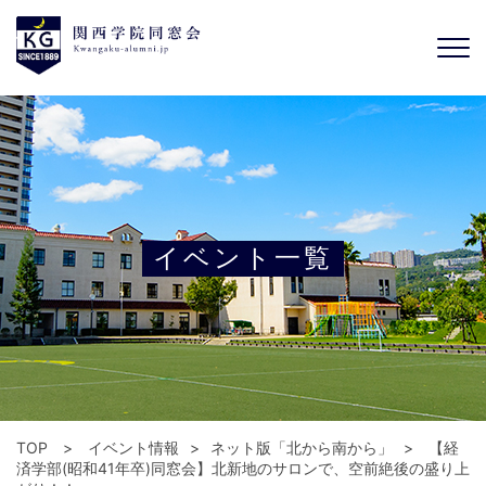
イベント一覧
TOP
イベント情報
ネット版「北から南から」
【経
済学部(昭和41年卒)同窓会】北新地のサロンで、空前絶後の盛り上