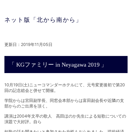
ネット版「北から南から」
更新日：2019年11月05日
「 KGファミリー in Neyagawa 2019 」
10月19日(土)ニューコマンダーホテルにて、元号変更後初で第20
回の記念総会と併せて開催。
学院からは宮田副学長、同窓会本部からは富田副会長や近隣の支
部からのご出席を頂く。
講演は2004年文卒の歌人 高田ほのか先生による短歌についての
演題で大好評。自ら
短歌の話を聞きたいと参加された女性もおられました。現役経済