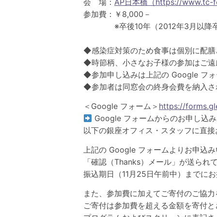
会 場：
AP日本橋（https://www.tc-for
参加費：￥8,000－
※卒後10年（2012年3月以降卒業
◆感染症対策のため食事は個別に配膳
◆時節柄、小さなお子様の参加はご遠
◆参加申し込みは上記の Google 
◆参加者は同窓会の終身会費を納入さ
＜Google フォーム＞
https://forms
Google フォームからのお申し込
以下の銀座オフィス・スタッフに直接
上記の Google フォームよりお申込
「確認（Thanks）メール」が送ら
振込期日（11月25日午前中）までに
また、参加費に加えてご寄付のご協力
ご寄付は参加費を超える金額を寄付と