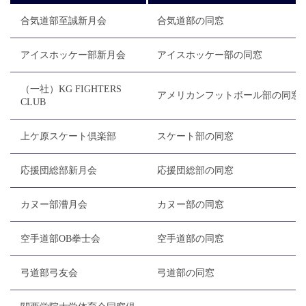
合気道部至誠新月会
合気道部の同窓
アイスホッケー部新月会
アイスホッケー部の同窓
（一社）KG FIGHTERS
アメリカンフットボール部の同窓
CLUB
上ケ原スケート倶楽部
スケート部の同窓
応援団総部新月会
応援団総部の同窓
カヌー部漕月会
カヌー部の同窓
空手道部OB拳士会
空手道部の同窓
弓道部弓友会
弓道部の同窓