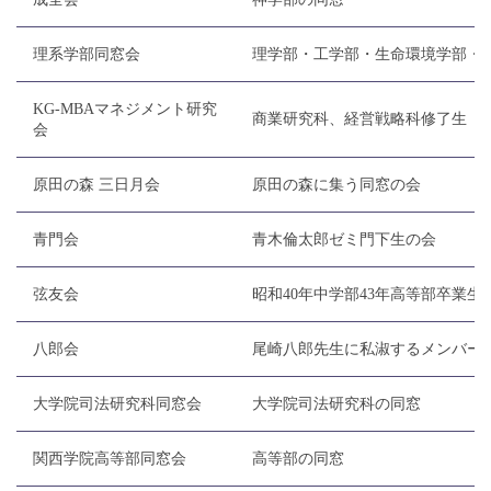
理系学部同窓会
理学部・工学部・生命環境学部・
KG-MBAマネジメント研究
商業研究科、経営戦略科修了生
会
原田の森 三日月会
原田の森に集う同窓の会
青門会
青木倫太郎ゼミ門下生の会
弦友会
昭和40年中学部43年高等部卒業生
八郎会
尾崎八郎先生に私淑するメンバー
大学院司法研究科同窓会
大学院司法研究科の同窓
関西学院高等部同窓会
高等部の同窓