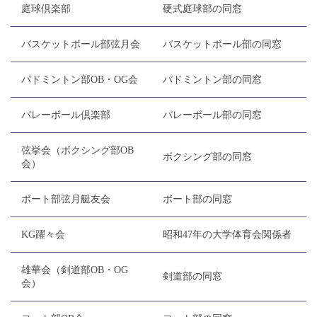
庭球倶楽部
硬式庭球部の同窓
バスケットボール部弦月会
バスケットボール部の同窓
バドミントン部OB・OG会
バドミントン部の同窓
バレーボール倶楽部
バレーボール部の同窓
弦挙会（ボクシング部OB
ボクシング部の同窓
会）
ボート部弦月艇友会
ボート部の同窓
KG躍々会
昭和47年の大学体育会関係者
雄華会（剣道部OB・OG
剣道部の同窓
会）