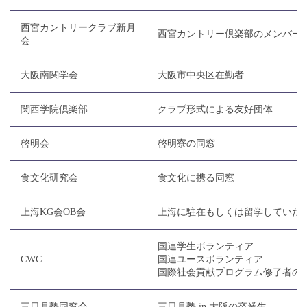
西宮カントリークラブ新月
西宮カントリー倶楽部のメンバー
会
大阪南関学会
大阪市中央区在勤者
関西学院倶楽部
クラブ形式による友好団体
啓明会
啓明寮の同窓
食文化研究会
食文化に携る同窓
上海KG会OB会
上海に駐在もしくは留学していた
国連学生ボランティア
CWC
国連ユースボランティア
国際社会貢献プログラム修了者の
三日月塾同窓会
三日月塾 in 大阪の卒業生