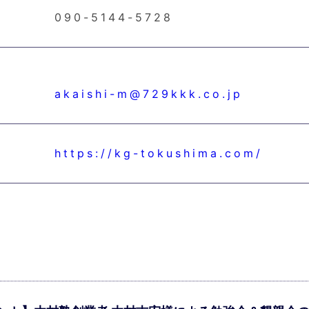
090-5144-5728
akaishi-m@729kkk.co.jp
L
https://kg-tokushima.com/