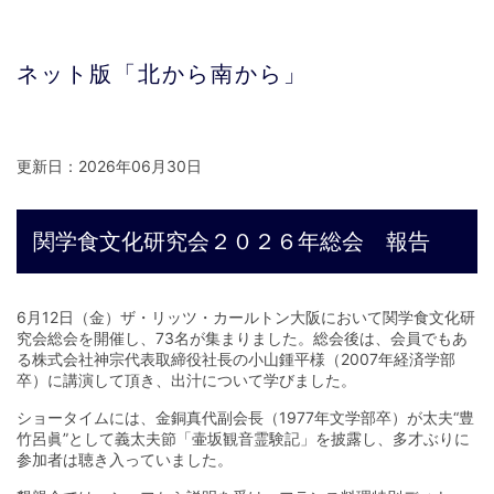
ネット版「北から南から」
更新日：2026年06月30日
関学食文化研究会２０２６年総会 報告
6月12日（金）ザ・リッツ・カールトン大阪において関学食文化研
究会総会を開催し、73名が集まりました。総会後は、会員でもあ
る株式会社神宗代表取締役社長の小山鍾平様（2007年経済学部
卒）に講演して頂き、出汁について学びました。
ショータイムには、金銅真代副会長（1977年文学部卒）が太夫“豊
竹呂眞”として義太夫節「壷坂観音霊験記」を披露し、多才ぶりに
参加者は聴き入っていました。