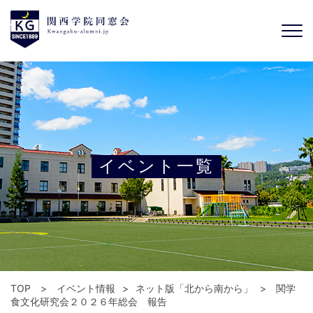
イベント一覧
TOP
イベント情報
ネット版「北から南から」
関学
食文化研究会２０２６年総会 報告